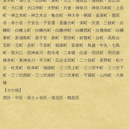
青木町・旭ケ丘・出田町・泉町・入江・浦島丘・浦島町・恵比須
町・大口通・大口仲町・大野町・片倉・神奈川・神奈川本町・上反
町・神之木町・神之木台・亀住町・神大寺・桐畑・金港町・栗田
谷・幸ケ谷・子安台・子安通・斎藤分町・栄町・沢渡・三枚町・白
幡町・白幡上町・白幡向町・白幡仲町・白幡西町・白播南町・白幡
東町・新浦島町・新子安・新町・菅田町・鈴繁町・台町・高島台・
宝町・立町・反町・千若町・鶴屋町・富家町・鳥越・中丸・七島
町・西大口・西神奈川・西寺尾・二本榎・白楽・羽沢町・羽沢南・
橋本町・東神奈川・平川町・広台太田町・二ツ谷町・星野町・松ケ
丘・松見町・松本町・瑞穂町・三ツ沢上町・三ツ沢中町・三ツ沢下
町・三ツ沢西町・三ツ沢南町・三ツ沢東町・守屋町・山内町・六角
橋
【その他】
西区・中区・保土ヶ谷区・港北区・鶴見区