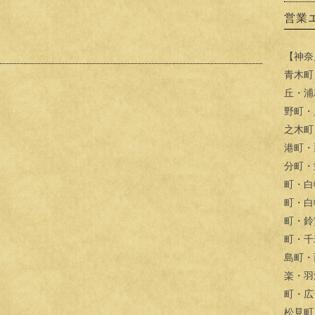
営業
【神奈
青木町
丘・浦
野町・
之木町
港町・
分町・
町・白
町・白
町・鈴
町・千
島町・
楽・羽
町・広
松見町