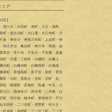
エリア
川区】
・旭ケ丘・出田町・泉町・入江・浦島
島町・恵比須町・大口通・大口仲町・大
片倉・神奈川・神奈川本町・上反町・神
・神之木台・亀住町・神大寺・桐畑・金
栗田谷・幸ケ谷・子安台・子安通・斎藤
栄町・沢渡・三枚町・白幡町・白幡上
幡向町・白幡仲町・白幡西町・白播南
幡東町・新浦島町・新子安・新町・菅田
繁町・台町・高島台・宝町・立町・反
若町・鶴屋町・富家町・鳥越・中丸・七
西大口・西神奈川・西寺尾・二本榎・白
沢町・羽沢南・橋本町・東神奈川・平川
台太田町・二ツ谷町・星野町・松ケ丘・
・松本町・瑞穂町・三ツ沢上町・三ツ沢